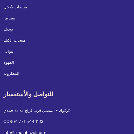
صلصات & خل
مصاص
بودنك
منتجات الكيك
التوابل
القهوة
المعكرونة
للتواصل والأستفسار
كركوك - المصلى قرب كراج ده ده حمدي
00964 771 544 1133
info@ainalghazal.com