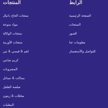
الرابط
المنتجات
الصفحة الرئيسية
منتجات الحاج دانيال
المنتجات
مواد منوعة
الصور
منتجات الوكالة
معلومات عنا
منتجات الأوربية
للتواصل والأستفسار
لقم & قيسي & تين
كريم شانتي
المشروبات
بساكت & نساتل
صلصة الفلفل
مخللات & زيتون
المعلبات