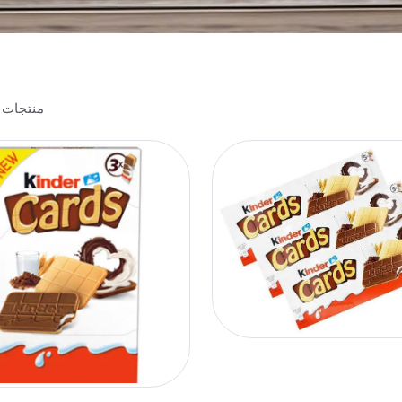
منتجات ميلكا & منتجات نستلة & مشروبات الأوربية & منتجات نوتيلا