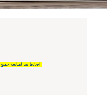
اضغط هنا لمتابعة جميع اصناف ( كريم شانتي )