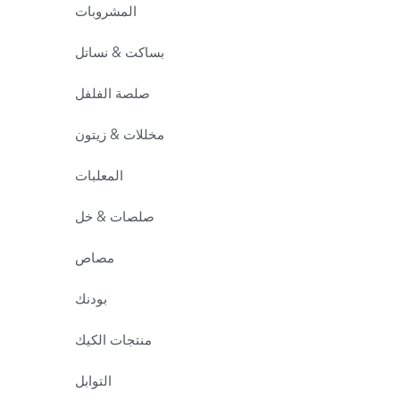
المشروبات
بساكت & نساتل
صلصة الفلفل
مخللات & زيتون
المعلبات
صلصات & خل
مصاص
بودنك
منتجات الكيك
التوابل