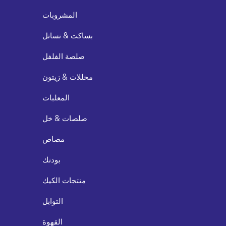
المشروبات
بساكت & نساتل
صلصة الفلفل
مخللات & زيتون
المعلبات
صلصات & خل
مصاص
بودنك
منتجات الكيك
التوابل
القهوة