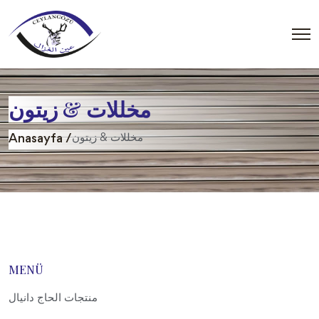
مخللات & زيتون
مخللات & زيتون
Anasayfa /
MENÜ
منتجات الحاج دانيال