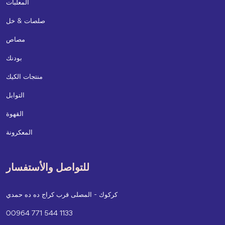
المعلبات
صلصات & خل
مصاص
بودنك
منتجات الكيك
التوابل
القهوة
المعكرونة
للتواصل والأستفسار
كركوك - المصلى قرب كراج ده ده حمدي
00964 771 544 1133