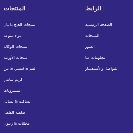
الرابط
المنتجات
الصفحة الرئيسية
منتجات الحاج دانيال
المنتجات
مواد منوعة
الصور
منتجات الوكالة
معلومات عنا
منتجات الأوربية
للتواصل والأستفسار
لقم & قيسي & تين
كريم شانتي
المشروبات
بساكت & نساتل
صلصة الفلفل
مخللات & زيتون