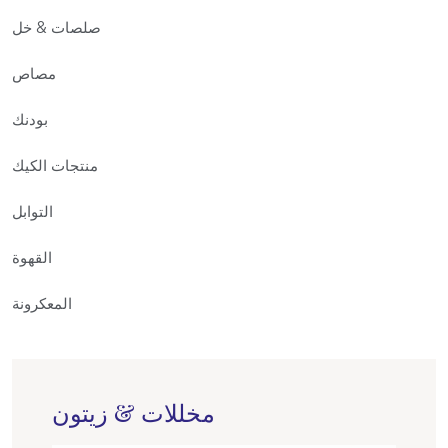
صلصات & خل
مصاص
بودنك
منتجات الكيك
التوابل
القهوة
المعكرونة
مخللات & زيتون