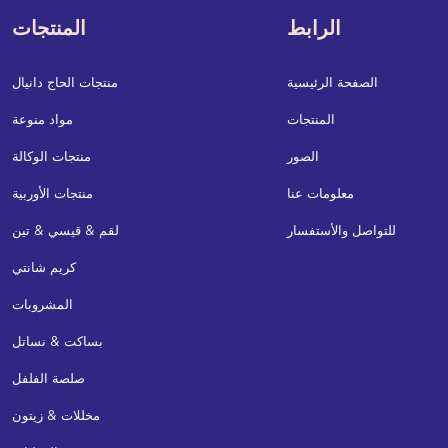
الرابط
المنتجات
الصفحة الرئيسية
منتجات الحاج دانيال
المنتجات
مواد منوعة
الصور
منتجات الوكالة
معلومات عنا
منتجات الأوربية
للتواصل والأستفسار
لقم & قيسي & تين
كريم شانتي
المشروبات
بساكت & نساتل
صلصة الفلفل
مخللات & زيتون