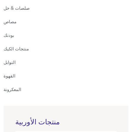
صلصات & خل
مصاص
بودنك
منتجات الكيك
التوابل
القهوة
المعكرونة
منتجات الأوربية