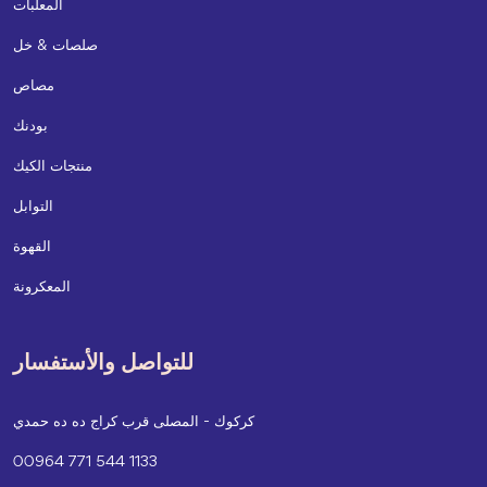
المعلبات
صلصات & خل
مصاص
بودنك
منتجات الكيك
التوابل
القهوة
المعكرونة
للتواصل والأستفسار
كركوك - المصلى قرب كراج ده ده حمدي
00964 771 544 1133