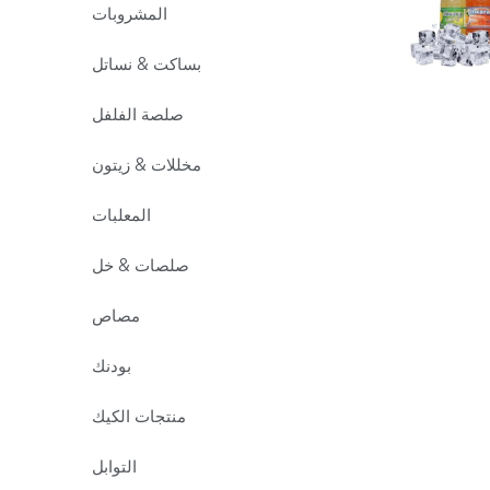
المشروبات
بساكت & نساتل
صلصة الفلفل
مخللات & زيتون
المعلبات
صلصات & خل
مصاص
بودنك
منتجات الكيك
التوابل