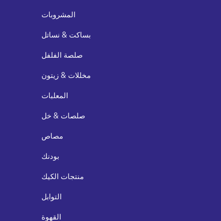
المشروبات
بساكت & نساتل
صلصة الفلفل
مخللات & زيتون
المعلبات
صلصات & خل
مصاص
بودنك
منتجات الكيك
التوابل
القهوة