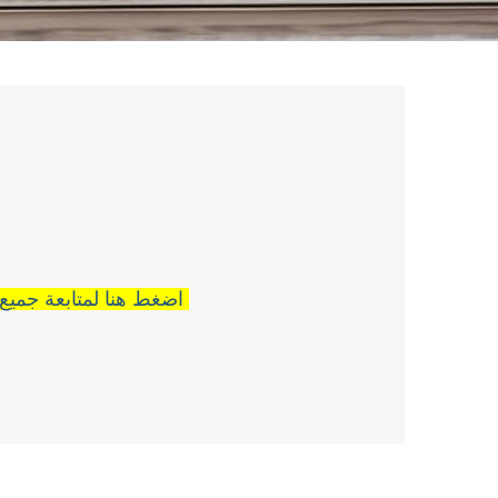
اضغط هنا لمتابعة جميع اصناف ( المشروبات )